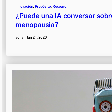
Innovación
, 
Propósito
, 
Research
¿Puede una IA conversar sob
menopausia?
adrian
·
Jun 24, 2026