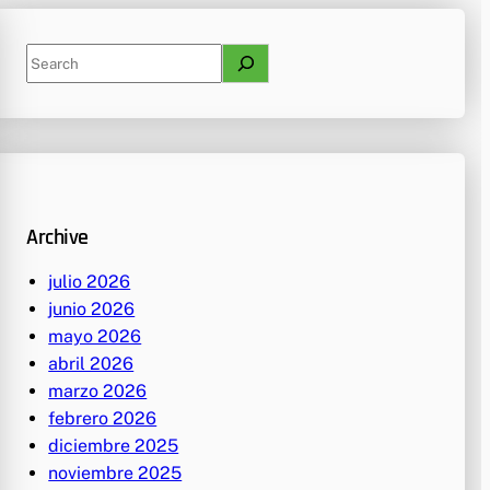
S
e
a
r
c
h
Archive
julio 2026
junio 2026
mayo 2026
abril 2026
marzo 2026
febrero 2026
diciembre 2025
noviembre 2025