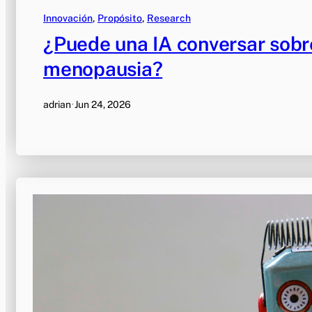
Innovación
, 
Propósito
, 
Research
¿Puede una IA conversar sob
menopausia?
adrian
·
Jun 24, 2026