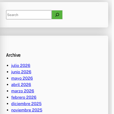
S
e
a
r
c
h
Archive
julio 2026
junio 2026
mayo 2026
abril 2026
marzo 2026
febrero 2026
diciembre 2025
noviembre 2025