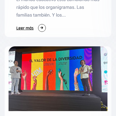
rápido que los organigramas. Las
familias también. Y los…
:
Leer más
Repensando
la
educación
que
viene
junto
a
la
Provincia
Marista
de