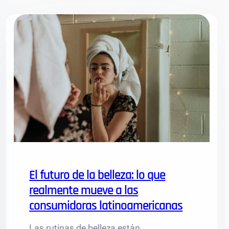
El futuro de la belleza: lo que
realmente mueve a las
consumidoras latinoamericanas
Las rutinas de belleza están