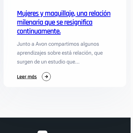
consumidoras
latinoamericanas
Mujeres y maquillaje, una relación
milenaria que se resignifica
continuamente.
Junto a Avon compartimos algunos
aprendizajes sobre está relación, que
surgen de un estudio que…
:
Leer más
Mujeres
y
maquillaje,
una
relación
milenaria