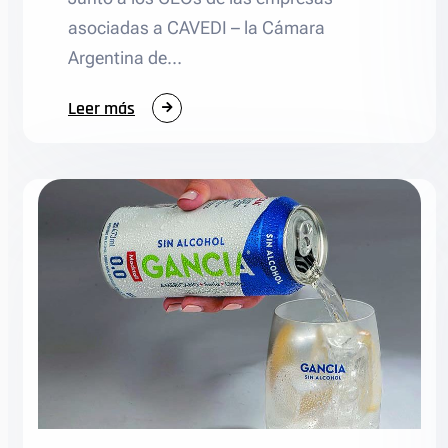
asociadas a CAVEDI – la Cámara
Argentina de…
:
Leer más
Venta
Directa
Argentina
2025:
transformación
y
profesionalización