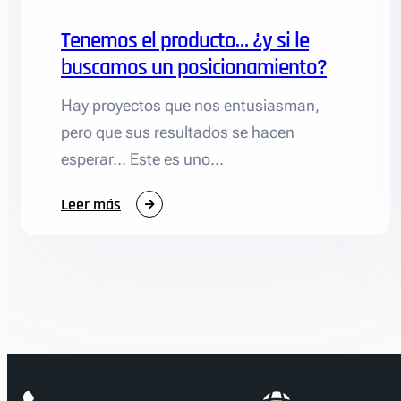
Tenemos el producto… ¿y si le
buscamos un posicionamiento?
Hay proyectos que nos entusiasman,
pero que sus resultados se hacen
esperar… Este es uno…
:
Leer más
Tenemos
el
producto…
¿y
si
le
buscamos