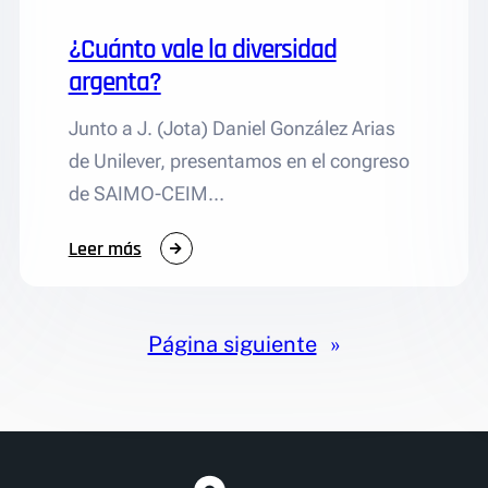
Centroamérica
¿Cuánto vale la diversidad
argenta?
Junto a J. (Jota) Daniel González Arias
de Unilever, presentamos en el congreso
de SAIMO-CEIM…
:
Leer más
¿Cuánto
vale
la
Página siguiente
»
diversidad
argenta?