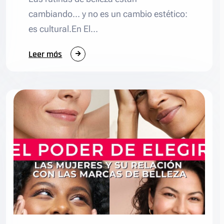
cambiando… y no es un cambio estético:
es cultural.En El…
:
Leer más
El
futuro
de
la
belleza:
lo
que
realmente
mueve
a
las